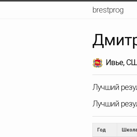
brestprog
Дмитр
Ивье, С
Лучший резул
Лучший резул
Год
Школ