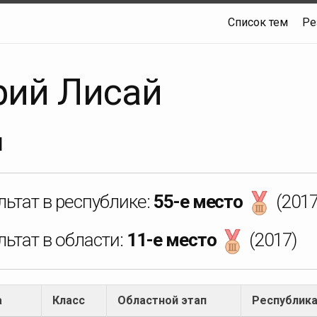
Список тем
Ре
ий Лисай
Ш
ьтат в республике:
55-е место
(2017
ьтат в области:
11-е место
(2017)
а
Класс
Областной этап
Республика