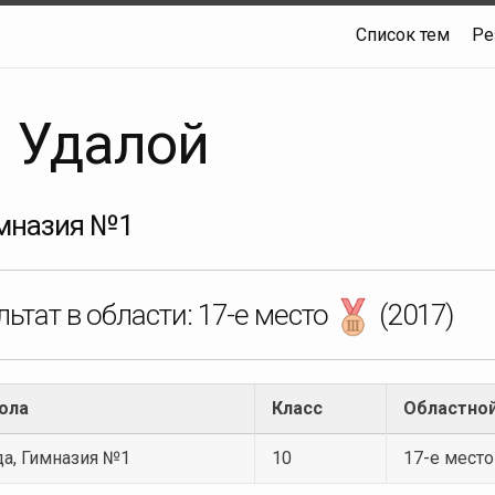
Список тем
Ре
 Удалой
мназия №1
ьтат в области:
17-е место
(2017)
ола
Класс
Областной
а, Гимназия №1
10
17-е мест