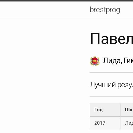
brestprog
Павел
Лида, Ги
Лучший резул
Год
Шк
2017
Лид