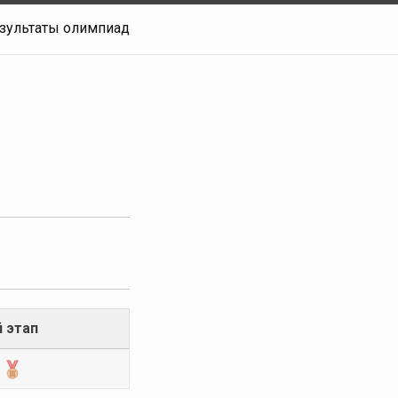
зультаты олимпиад
 этап
о