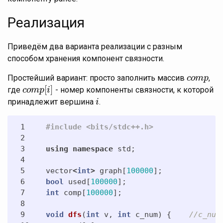
Реализация
Приведём два варианта реализации с разным
способом хранения компонент связности.
Простейший вариант: просто заполнить массив
,
c
c
o
o
m
m
p
p
[
]
где
- номер компоненты связности, к которой
c
c
o
o
m
m
p
p
[
i
]
i
принадлежит вершина
.
i
i
1

2

3

using
namespace
std
;
4

5

vector
<
int
>
graph
[
100000
];
6

bool
used
[
100000
];
7

int
comp
[
100000
];
8

9

void
dfs
(
int
v
,
int
c_num
)
{
//c_num