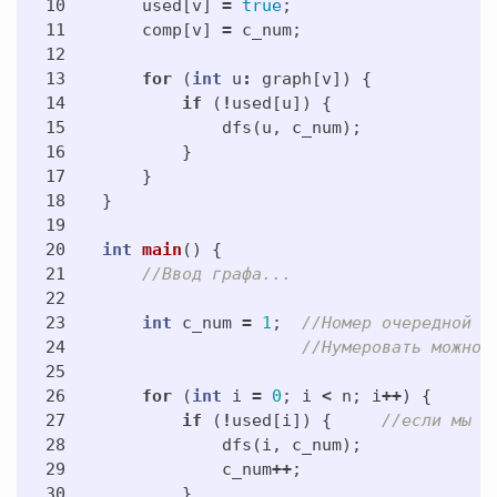
10

used
[
v
]
=
true
;
11

comp
[
v
]
=
c_num
;
12

13

for
(
int
u
:
graph
[
v
])
{
14

if
(
!
used
[
u
])
{
15

dfs
(
u
,
c_num
);
16

}
17

}
18

}
19

20

int
main
()
{
21

//Ввод графа...
22

23

int
c_num
=
1
;
//Номер очередной к
24

//Нумеровать можно 
25

26

for
(
int
i
=
0
;
i
<
n
;
i
++
)
{
27

if
(
!
used
[
i
])
{
//если мы е
28

dfs
(
i
,
c_num
);
29

c_num
++
;
30

}