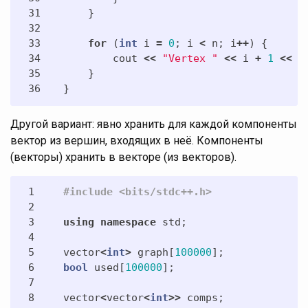
31

}
32

33

for
(
int
i
=
0
;
i
<
n
;
i
++
)
{
34

cout
<<
"Vertex "
<<
i
+
1
<<
"
35

}
}
Другой вариант: явно хранить для каждой компоненты
вектор из вершин, входящих в неё. Компоненты
(векторы) хранить в векторе (из векторов).
1

2

3

using
namespace
std
;
4

5

vector
<
int
>
graph
[
100000
];
6

bool
used
[
100000
];
7

8

vector
<
vector
<
int
>>
comps
;