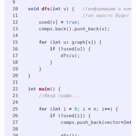
9

10

void
dfs
(
int
v
)
{
//информацию о комп
11

//он просто будет д
12

used
[
v
]
=
true
;
13

comps
.
back
().
push_back
(
v
);
14

15

for
(
int
u
:
graph
[
v
])
{
16

if
(
!
used
[
u
])
{
17

dfs
(
u
);
18

}
19

}
20

}
21

22

int
main
()
{
23

//Ввод графа...
24

25

for
(
int
i
=
0
;
i
<
n
;
i
++
)
{
26

if
(
!
used
[
i
])
{
27

comps
.
push_back
(
vector
<
int
>
28

29

dfs
(
i
);