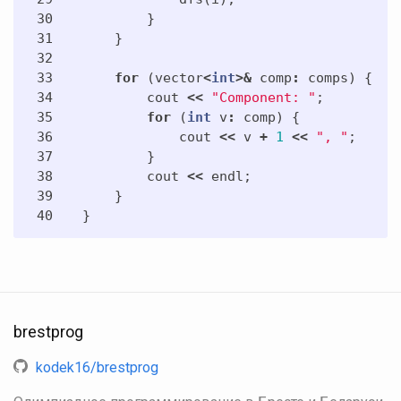
30

}
31

}
32

33

for
(
vector
<
int
>&
comp
:
comps
)
{
34

cout
<<
"Component: "
;
35

for
(
int
v
:
comp
)
{
36

cout
<<
v
+
1
<<
", "
;
37

}
38

cout
<<
endl
;
39

}
}
brestprog
kodek16/brestprog